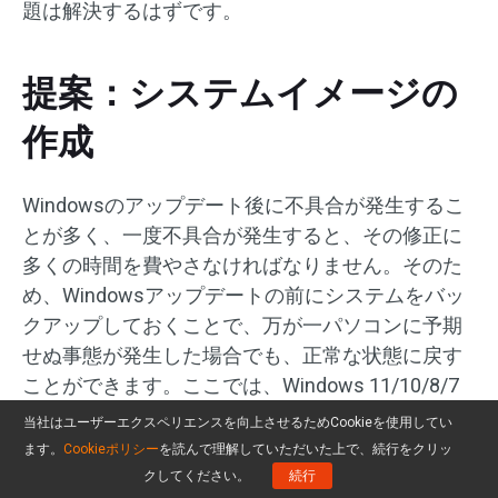
題は解決するはずです。
提案：システムイメージの
作成
Windowsのアップデート後に不具合が発生するこ
とが多く、一度不具合が発生すると、その修正に
多くの時間を費やさなければなりません。そのた
め、Windowsアップデートの前にシステムをバッ
クアップしておくことで、万が一パソコンに予期
せぬ事態が発生した場合でも、正常な状態に戻す
ことができます。ここでは、Windows 11/10/8/7
のシステムイメージを簡単に作成できるMiniTool
当社はユーザーエクスペリエンスを向上させるためCookieを使用してい
ShadowMakerがお勧めです。
ます。
Cookieポリシー
を読んで理解していただいた上で、続行をクリッ
クしてください。
続行