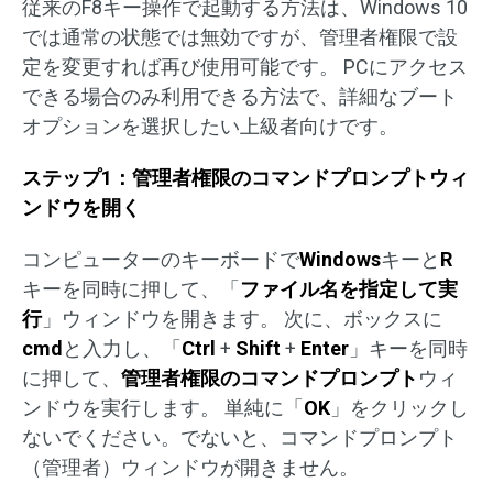
従来のF8キー操作で起動する方法は、Windows 10
では通常の状態では無効ですが、管理者権限で設
定を変更すれば再び使用可能です。 PCにアクセス
できる場合のみ利用できる方法で、詳細なブート
オプションを選択したい上級者向けです。
ステップ1：管理者権限のコマンドプロンプトウィ
ンドウを開く
コンピューターのキーボードで
Windows
キーと
R
キーを同時に押して、「
ファイル名を指定して実
行
」ウィンドウを開きます。 次に、ボックスに
cmd
と入力し、「
Ctrl
+
Shift
+
Enter
」キーを同時
に押して、
管理者権限のコマンドプロンプト
ウィ
ンドウを実行します。 単純に「
OK
」をクリックし
ないでください。でないと、コマンドプロンプト
（管理者）ウィンドウが開きません。