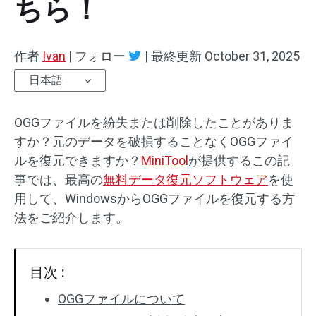
ちら！
作者
Ivan
|
フォロー
|
最終更新
October 31, 2025
日本語
OGGファイルを紛失または削除したことがありま
すか？元のデータを破損することなくOGGファイ
ルを復元できますか？
MiniTool
が提供するこの記
事では、最高の
無料データ復元ソフトウェア
を使
用して、WindowsからOGGファイルを復元する方
法をご紹介します。
目次 :
OGGファイルについて