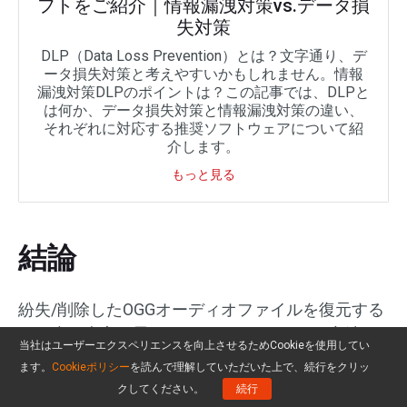
フトをご紹介｜情報漏洩対策vs.データ損
失対策
DLP（Data Loss Prevention）とは？文字通り、デ
ータ損失対策と考えやすいかもしれません。情報
漏洩対策DLPのポイントは？この記事では、DLPと
は何か、データ損失対策と情報漏洩対策の違い、
それぞれに対応する推奨ソフトウェアについて紹
介します。
もっと見る
結論
紛失/削除したOGGオーディオファイルを復元する
のは少し大変に思えるかもしれませんが、方法が
当社はユーザーエクスペリエンスを向上させるためCookieを使用してい
たくさんあります。まず、ごみ箱の中身を確認し
ます。
Cookieポリシー
を読んで理解していただいた上で、続行をクリッ
ます。復元できない場合はMiniTool Power Data
クしてください。
続行