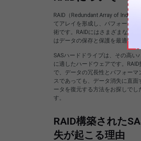
RAID（Redundant Array of
てアレイを形成し、パフォーマン
術です。RAIDにはさまざまなレベル（
はデータの保存と保護を最適化す
SASハードドライブは、その高い
に適したハードウェアです。RAI
で、データの冗長性とパフォーマ
スであっても、データ消失に直面
ータを復元する方法をお探しでし
す。
RAID構築された
失が起こる理由