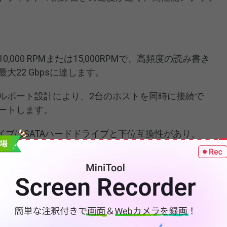
000 RPMまたは15,000RPMで、高頻度の読み書き
大22 Gbpsに達します。
ルポート設計により、2台のホストを同時に接続で
ートします。
イブはSATAハードドライブと下位互換性があり、
のハードドライブを同時に管理することができます。
を継続的に（24×7）実行でき、極端な温度や振動環
マンスを維持します。