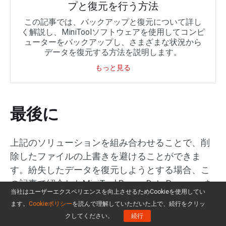
プと復元を行う方法
この記事では、バックアップと復元について詳し
く解説し、MiniToolソフトウェアを使用してコンピ
ューターをバックアップし、さまざまな状況から
データを復元する方法を説明します。
もっと見る
最後に
上記のソリューションを組み合わせることで、削
除したファイルの上書きを避けることができま
す。紛失したデータを復元しようとする場合、こ
の記事で紹介したMiniTool Power Data Recoveryを
当社はユーザーエクスペリエンスを向上させるためCookieを使用してい
使うことを忘れないでください。しかし、データ
ます。
Cookieポリシー
を読んで理解していただいた上で、続行をクリッ
復元は最終防衛ラインであり、データ損失を防ぐ
クしてください。
続行
ことが最も基本的であることを忘れないでくださ