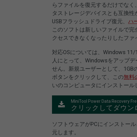
らファイルを復元するだけでなく
タストレージデバイスとも互換性が
USBフラッシュドライブ復元、
ハ
このソフトは新しいファイルで完
クセスできなくなったりしたファ
対応OSについては、Windows 1
人にとって、Windowsをアッ
せん。新規ユーザーとして、1G
ボタンをクリックして、この
無料
いのコンピュータにインストール
MiniTool Power Data Recovery Fr
クリックしてダウン
ソフトウェアがPCにインストール
元します。