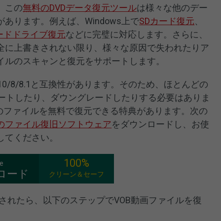
、この
無料のDVDデータ復元ツール
は様々な他のデー
あります。例えば、Windows上で
SDカード復元
、
ードドライブ復元
などに完璧に対応します。さらに、
全に上書きされない限り、様々な原因で失われたりア
イルのスキャンと復元をサポートします。
1/10/8/8.1と互換性があります。そのため、ほとんどの
プデートしたり、ダウングレードしたりする必要はありま
Bのファイルを無料で復元できる特典があります。次の
のファイル復旧ソフトウェア
をダウンロードし、お使
してください。
100%
ee
ロード
クリーン＆セーフ
されたら、以下のステップでVOB動画ファイルを復