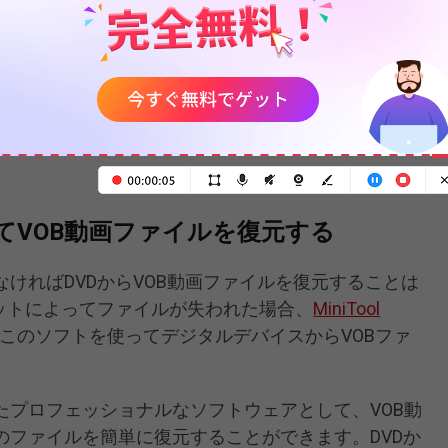
ルを保護する重要な手段です。今、より多くのユーザ
。DVDに書き込む前にVOB動画ファイルをバックア
ルの損失はあまり影響しません。さらに、ファイルを焼
ングした場合、DVDを再焼成するためにISOファイルを
れたVOBファイルを含む元のディスクコンテンツを復
してVOB動画ファイルを復元する
ければDVDからVOB動画ファイルを復元することは
マットによってファイルが失われた場合、
MiniTool
このソフトを使ってデジタルデバイスからVOBファ
たプロフェッショナルなソフトウェアとして、VOB動
のファイルを簡単に復元することができます。DVDか