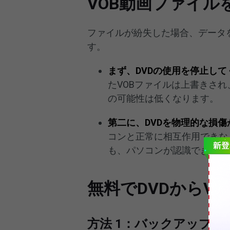
VOB動画ファイル
ファイルが紛失した場合、データ
す。
まず、DVDの使用を停止して
たVOBファイルは上書きさ
の可能性は低くなります。
第二に、DVDを物理的な損
コンと正常に相互作用できな
も、パソコンが認識できず、
無料でDVDからV
方法 1：バックアップか