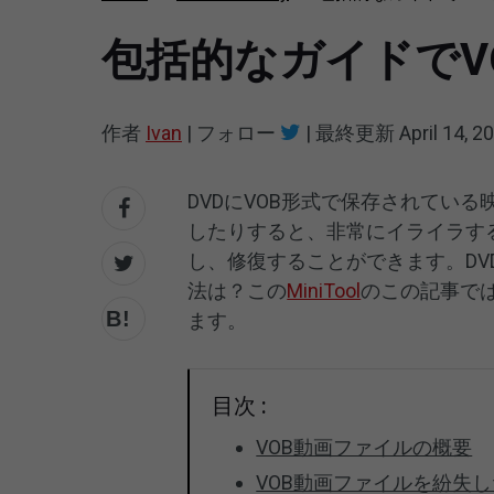
包括的なガイドでV
作者
Ivan
|
フォロー
|
最終更新
April 14, 2
DVDにVOB形式で保存されてい
したりすると、非常にイライラす
し、修復することができます。DV
法は？この
MiniTool
のこの記事では
ます。
目次 :
VOB動画ファイルの概要
VOB動画ファイルを紛失