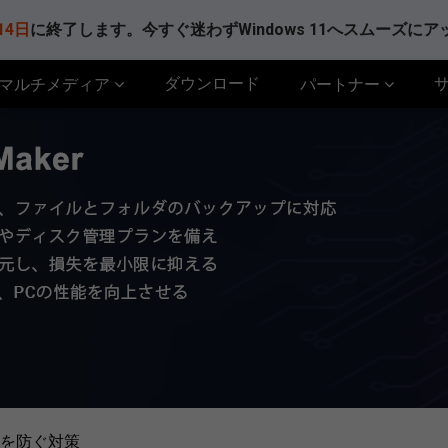
14日
に終了します。今すぐ迷わずWindows 11へスムーズに
ダウンロード
マルチメディア
パートナー
を防ぐ対策