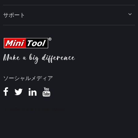
データバックアップのヒント
MiniTool MovieMaker
Windows 10をWindows 11にアップグレード
PC高速化ヒント
MiniTool uTube Downloader
サポート
MiniTool ニュースセンター
PDF編集ヒント
MiniTool Video Converter
動画編集ヒント
MiniTool Screen Recorder
会社概要
YouTubeヒント
FAQセンター
ビデオ変換ヒント
ヘルプ
画面録画ヒント
返金ポリシー
知識ベース
ソーシャルメディア