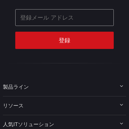
製品ライン
MiniTool Partition Wizard
リソース
MiniTool Power Data Recovery
MiniTool ShadowMaker
ディスクパーティションのヒント
MiniTool System Booster
人気ITソリューション
データ復元ヒント
MiniTool PDF Editor