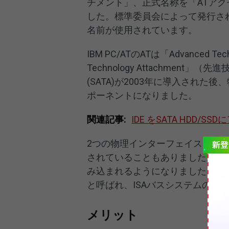
チメント」、正式名称を「ATアク
した。標準委員会によって発行され
名前が使用されています。
IBM PC/ATのATは「Advanced 
Technology Attachmen
(SATA)が2003年に導入された
ポーネントになりました。
関連記事:
IDE をSATA HDD/
2つの物理インターフェイスが、
されていることもありましたが、
み込まれるようになりました。「
と呼ばれ、ISAバスシステムの基本
メリット