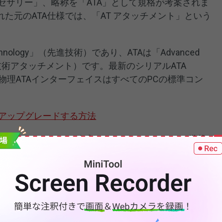
セサリー」、略称を「ATA」として規格が考案されま
た元のATA仕様では、「AT アタッチメント」という
Technology」（先進技術）であり、ATAは「Advanced
t」（先進技術アタッチメント）です。最新のシリアルATA
後、物理ATAインターフェイスはすべてのPCの標準コン
SSDにアップグレードする方法
当初はホストバスアダプタに、サウンドカードに搭載
最終的にはマザーボードのサウスブリッジチップに組
プライマリ」、「セカンダリ」ATAインターフェース
アドレス0x1F0と0x170に割り当てられています。