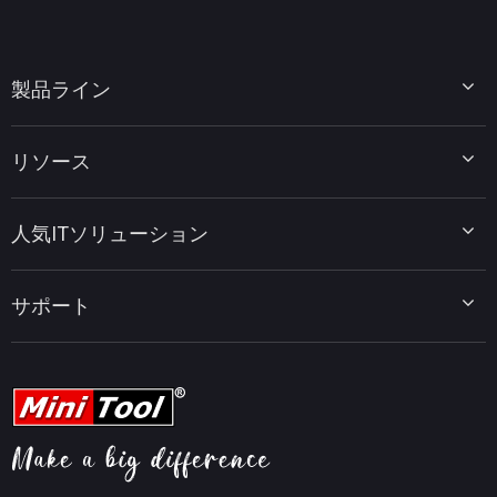
製品ライン
MiniTool Partition Wizard
リソース
MiniTool Power Data Recovery
MiniTool ShadowMaker
ディスクパーティションのヒント
MiniTool System Booster
人気ITソリューション
データ復元ヒント
MiniTool PDF Editor
データバックアップのヒント
MiniTool MovieMaker
Windows 10をWindows 11にアップグレード
PC高速化ヒント
MiniTool uTube Downloader
サポート
MiniTool ニュースセンター
PDF編集ヒント
MiniTool Video Converter
動画編集ヒント
MiniTool Screen Recorder
会社概要
YouTubeヒント
FAQセンター
ビデオ変換ヒント
ヘルプ
画面録画ヒント
返金ポリシー
知識ベース