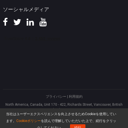
ソーシャルメディア
プライバシー
|
利用規約
North America, Canada, Unit 170 - 422, Richards Street, Vancouver, British
Columbia, V6B 2Z4
当社はユーザーエクスペリエンスを向上させるためCookieを使用してい
Asia, Hong Kong, Suite 820,8/F., Ocean Centre, Harbour City, 5 Canton Road,
Tsim Sha Tsui, Kowloon
ます。
Cookieポリシー
を読んで理解していただいた上で、続行をクリッ
®
Copyright ©
2026
MiniTool
Software Limited, All rights reserved.
クしてください。
続行