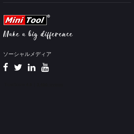
動画編集ヒント
MiniTool Screen Recorder
会社概要
YouTubeヒント
FAQセンター
ビデオ変換ヒント
ヘルプ
画面録画ヒント
返金ポリシー
知識ベース
ソーシャルメディア