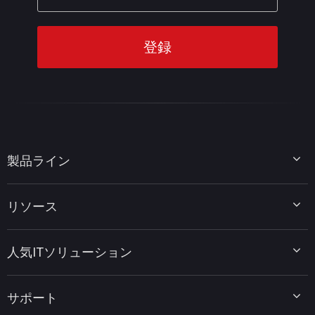
製品ライン
MiniTool Partition Wizard
リソース
MiniTool Power Data Recovery
MiniTool ShadowMaker
ディスクパーティションのヒント
MiniTool System Booster
人気ITソリューション
データ復元ヒント
MiniTool PDF Editor
データバックアップのヒント
MiniTool MovieMaker
Windows 10をWindows 11にアップグレード
PC高速化ヒント
MiniTool uTube Downloader
サポート
MiniTool ニュースセンター
PDF編集ヒント
MiniTool Video Converter