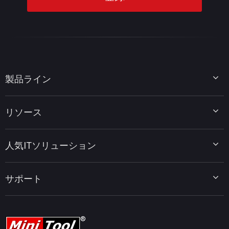
製品ライン
MiniTool Partition Wizard
リソース
MiniTool Power Data Recovery
MiniTool ShadowMaker
ディスクパーティションのヒント
MiniTool System Booster
人気ITソリューション
データ復元ヒント
MiniTool PDF Editor
データバックアップのヒント
MiniTool MovieMaker
Windows 10をWindows 11にアップグレード
PC高速化ヒント
MiniTool uTube Downloader
サポート
MiniTool ニュースセンター
PDF編集ヒント
MiniTool Video Converter
動画編集ヒント
MiniTool Screen Recorder
会社概要
YouTubeヒント
FAQセンター
ビデオ変換ヒント
ヘルプ