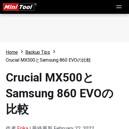
Home
Backup Tips
Crucial MX500とSamsung 860 EVOの比較
Crucial MX500と
Samsung 860 EVOの
比較
作者
Erika
|
最終更新
February 22, 2022