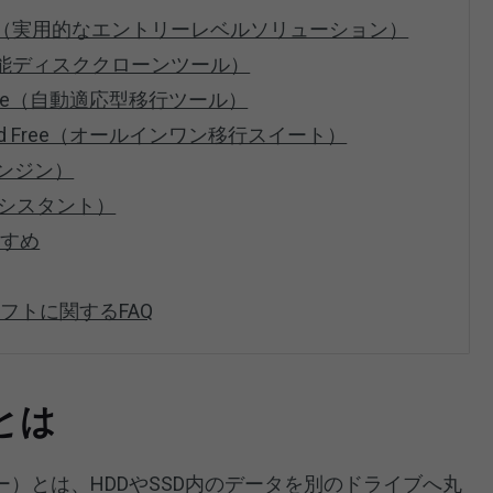
lone Free（実用的なエントリーレベルソリューション）
ee（多機能ディスククローンツール）
 X Home（自動適応型移行ツール）
on Wizard Free（オールインワン移行スイート）
開エンジン）
移行アシスタント）
すすめ
フトに関するFAQ
とは
）とは、HDDやSSD内のデータを別のドライブへ丸