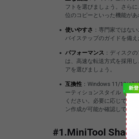
フトを選びましょう。さらに
位のコピーといった機能があ
使いやすさ
：専門家ではない
バイステップのガイドを備え
パフォーマンス
：ディスクの
は、高速な転送方式を採用し
アを選びましょう。
互換性
：Windows 11/1
ーティションスタイル（MB
ください。必要に応じて、容
ン作成が可能か確認してくだ
#1.MiniTool Shad