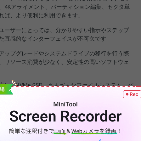
、4Kアライメント、パーティション編集、セクタ単
れば、より便利に利用できます。
ユーザーにとっては、分かりやすい指示やステップ
た直感的なインターフェイスが不可欠です。
アップグレードやシステムドライブの移行を行う際
、リソース消費が少なく、安定性の高いソフトウェ
0に対応し、NVMe SSD、さまざまなファイルシステム、パ
RおよびGPT）を処理できるクローンソフトを使って
量の大きいドライブから容量の小さいSSDへのクロー
さい。
owMaker Trial Edition（直感的