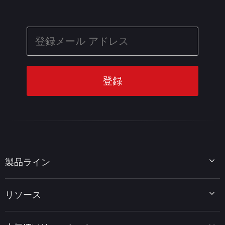
製品ライン
MiniTool Partition Wizard
リソース
MiniTool Power Data Recovery
MiniTool ShadowMaker
ディスクパーティションのヒント
MiniTool System Booster