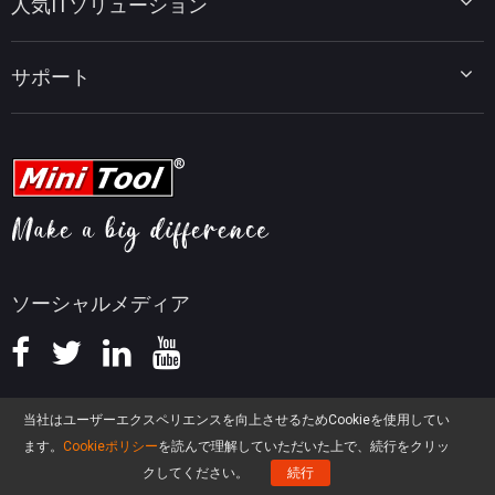
人気ITソリューション
データ復元ヒント
MiniTool PDF Editor
データバックアップのヒント
MiniTool MovieMaker
Windows 10をWindows 11にアップグレード
PC高速化ヒント
MiniTool uTube Downloader
サポート
MiniTool ニュースセンター
PDF編集ヒント
MiniTool Video Converter
動画編集ヒント
MiniTool Screen Recorder
会社概要
YouTubeヒント
FAQセンター
ビデオ変換ヒント
ヘルプ
画面録画ヒント
返金ポリシー
知識ベース
ソーシャルメディア
当社はユーザーエクスペリエンスを向上させるためCookieを使用してい
ます。
Cookieポリシー
を読んで理解していただいた上で、続行をクリッ
クしてください。
続行