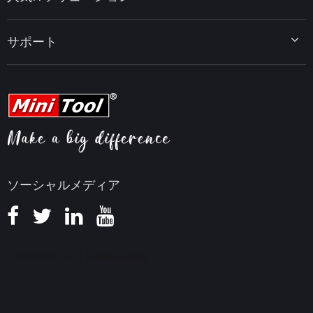
MiniTool PDF Editor
データバックアップのヒント
MiniTool MovieMaker
Windows 10をWindows 11にアップグレード
PC高速化ヒント
MiniTool uTube Downloader
サポート
MiniTool ニュースセンター
PDF編集ヒント
MiniTool Video Converter
動画編集ヒント
MiniTool Screen Recorder
会社概要
YouTubeヒント
FAQセンター
ビデオ変換ヒント
ヘルプ
画面録画ヒント
返金ポリシー
知識ベース
ソーシャルメディア