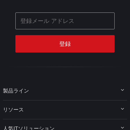
製品ライン
MiniTool Partition Wizard
リソース
MiniTool Power Data Recovery
MiniTool ShadowMaker
ディスクパーティションのヒント
MiniTool System Booster
人気ITソリューション
データ復元ヒント