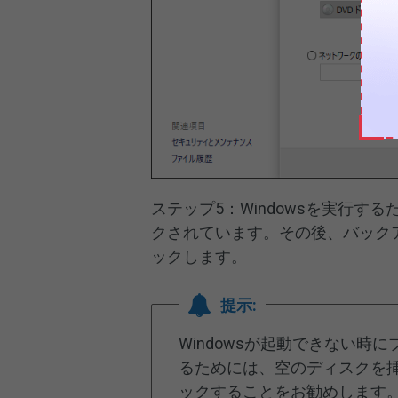
ステップ5：Windowsを実行
クされています。その後、バック
ックします。
提示:
Windowsが起動できない
るためには、空のディスクを
ックすることをお勧めします。ま