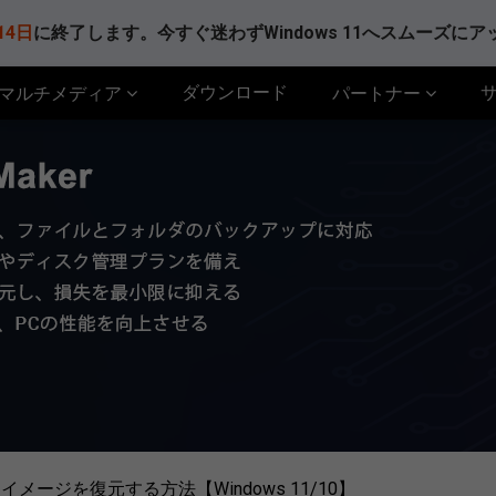
14日
に終了します。今すぐ迷わずWindows 11へスムーズに
ダウンロード
マルチメディア
パートナー
メージを復元する方法【Windows 11/10】