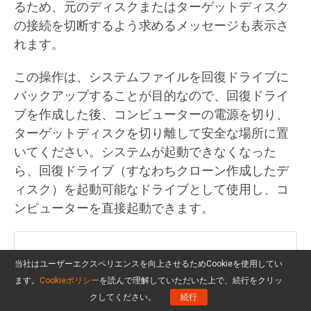
るため、元のディスクまたはターゲットディスク
の接続を切断するよう求めるメッセージも表示さ
れます。
この操作は、システムファイルを回復ドライブに
バックアップすることが目的なので、回復ドライ
ブを作成した後、コンピューターの電源を切り、
ターゲットディスクを切り離して安全な場所に置
いてください。システムが起動できなくなった
ら、回復ドライブ（すなわちクローン作成したデ
ィスク）を起動可能なドライブとして使用し、コ
ンピューターを直接起動できます。
システムディスクのクローンは、シス
当社はユーザーエクスペリエンスを向上させるためCookieを使用してい
テムファイルを回復ドライブにバック
ます。
Cookieポリシー
を読んで理解していただいた上で、続行をクリッ
アップするための最高の代替方法で
クしてください。
続行