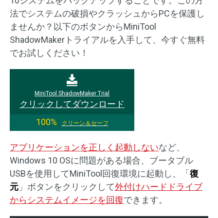
10システムをバックアップすることです。この方
法でシステムの破損やクラッシュからPCを保護し
ませんか？以下のボタンからMiniTool
ShadowMakerトライアルを入手して、今すぐ無料
でお試しください！
MiniTool ShadowMaker Trial
クリックしてダウンロード
100%
クリーン＆セーフ
アプリケーションを正しく起動しない
など、
Windows 10 OSに問題がある場合、ブータブル
USBを使用してMiniTool回復環境に起動し、「
復
元
」ボタンをクリックして
外付けハードドライブ
からシステムイメージを回復
できます。