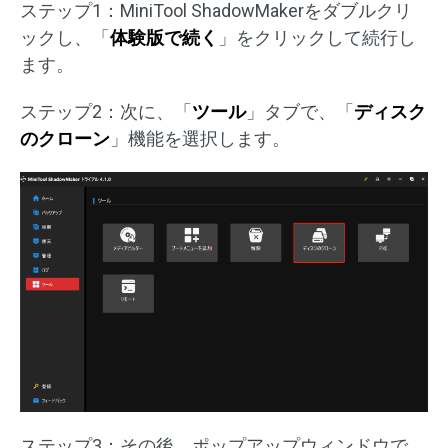
ステップ1：MiniTool ShadowMakerをダブルクリ
ックし、「
体験版で続く
」をクリックして続行し
ます。
ステップ2：次に、「
ツール
」タブで、「
ディスク
のクローン
」機能を選択します。
ステップ3：その後、ポップアップウィンドウで、