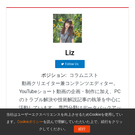
Liz
Follow Us
ポジション:
コラムニスト
動画クリエイター兼コンテンツエディター。
YouTubeショート動画の企画・制作に加え、PC
のトラブル解決や技術解説記事の執筆を中心に
活動しています。 専門分野はデータバックアッ
当社はユーザーエクスペリエンスを向上させるためCookieを使用してい
プとメディア変換技術。3年以上の実務経験を活
ます。
Cookieポリシー
を読んで理解していただいた上で、続行をクリッ
かし、画面録画やデータ保護、システムトラブ
クしてください。
続行
ルの迅速な解決方法を分かりやすく解説してい