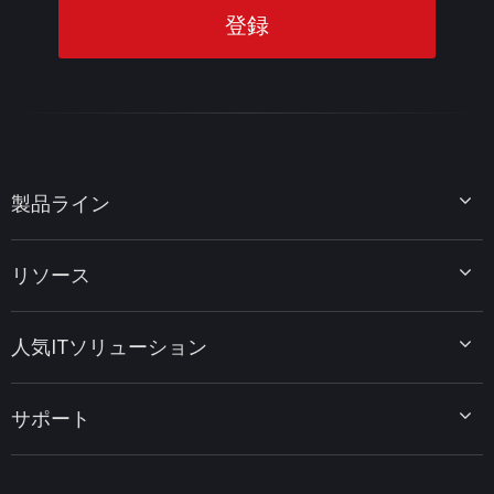
製品ライン
MiniTool Partition Wizard
リソース
MiniTool Power Data Recovery
MiniTool ShadowMaker
ディスクパーティションのヒント
MiniTool System Booster
人気ITソリューション
データ復元ヒント
MiniTool PDF Editor
データバックアップのヒント
MiniTool MovieMaker
Windows 10をWindows 11にアップグレード
PC高速化ヒント
MiniTool uTube Downloader
サポート
MiniTool ニュースセンター
PDF編集ヒント
MiniTool Video Converter
動画編集ヒント
MiniTool Screen Recorder
会社概要
YouTubeヒント