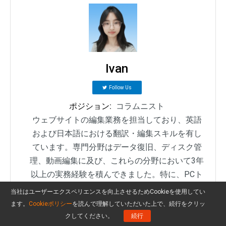
Ivan
Follow Us
ポジション:
コラムニスト
ウェブサイトの編集業務を担当しており、英語
および日本語における翻訳・編集スキルを有し
ています。専門分野はデータ復旧、ディスク管
理、動画編集に及び、これらの分野において3年
以上の実務経験を積んできました。特に、PCト
ラブルの解決方法やソフトウェアの操作ガイド
当社はユーザーエクスペリエンスを向上させるためCookieを使用してい
など、実践的な技術コンテンツの制作を得意と
ます。
Cookieポリシー
を読んで理解していただいた上で、続行をクリッ
しており、ユーザーが実際の問題を効率的に解
クしてください。
続行