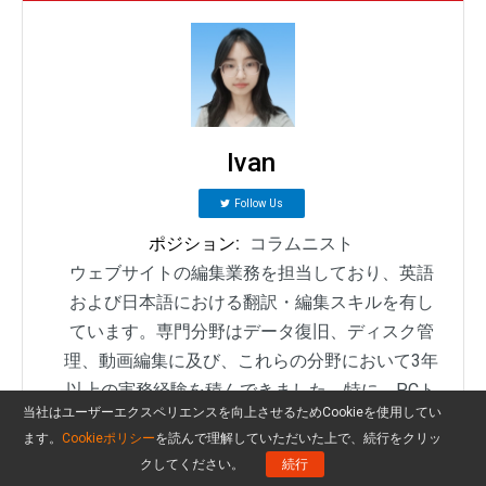
Ivan
Follow Us
ポジション:
コラムニスト
ウェブサイトの編集業務を担当しており、英語
および日本語における翻訳・編集スキルを有し
ています。専門分野はデータ復旧、ディスク管
理、動画編集に及び、これらの分野において3年
以上の実務経験を積んできました。特に、PCト
当社はユーザーエクスペリエンスを向上させるためCookieを使用してい
ラブルの解決方法やソフトウェアの操作ガイド
ます。
Cookieポリシー
を読んで理解していただいた上で、続行をクリッ
など、実践的な技術コンテンツの制作を得意と
クしてください。
続行
しており、ユーザーが実際の問題を効率的に解