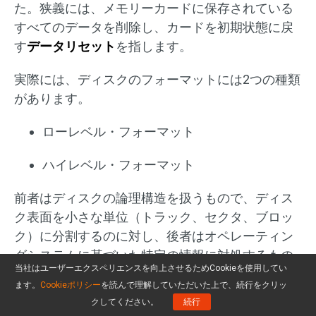
た。狭義には、メモリーカードに保存されている
すべてのデータを削除し、カードを初期状態に戻
す
データリセット
を指します。
実際には、ディスクのフォーマットには2つの種類
があります。
ローレベル・フォーマット
ハイレベル・フォーマット
前者はディスクの論理構造を扱うもので、ディス
ク表面を小さな単位（トラック、セクタ、ブロッ
ク）に分割するのに対し、後者はオペレーティン
グシステムに基づいた特定の情報に対処するもの
当社はユーザーエクスペリエンスを向上させるためCookieを使用してい
です。
ます。
Cookieポリシー
を読んで理解していただいた上で、続行をクリッ
クしてください。
続行
ローレベル・フォーマットとハイレベル・フォー