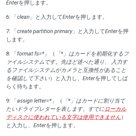
Enter
を押します。
6: 「
clean
」と入力して
Enter
を押します。
7: 「
create partition primary
」と入力して
Enter
を押
します。
8: 「
format fs=*
」（
「
*
」はカードを初期化するフ
ァイルシステムです。先ほど述べた通り、
入力す
るファイルシステムがカメラと互換性があること
を確認して下さい
）と入力し、
Enter
を押してしば
らく待ちます。
9: 「
assign letter=*
」（
「
*
」はカードに割り当て
たいドライブレターを表します。すでに
ローカル
ディスクに使われている文字は使用できません
）
と入力し、
Enter
を押します。