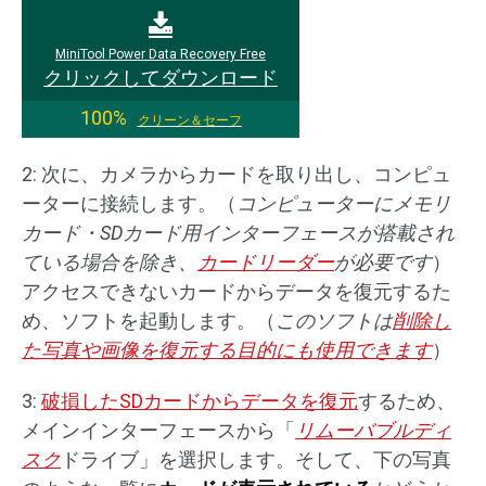
MiniTool Power Data Recovery Free
クリックしてダウンロード
100%
クリーン＆セーフ
2: 次に、カメラからカードを取り出し、コンピュ
ーターに接続します。（
コンピューターにメモリ
カード・SDカード用インターフェースが搭載され
ている場合を除き、
カードリーダー
が必要です
）
アクセスできないカードからデータを復元するた
め、ソフトを起動します。（
このソフトは
削除し
た写真や画像を復元する目的にも使用できます
）
3:
破損したSDカードからデータを復元
するため、
メインインターフェースから「
リムーバブルディ
スク
ドライブ」を選択します。そして、下の写真