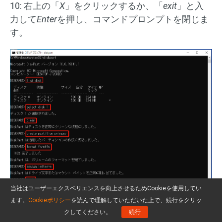
10: 右上の「
X
」をクリックするか、「
exit
」と入
力して
Enter
を押し、コマンドプロンプトを閉じま
す。
当社はユーザーエクスペリエンスを向上させるためCookieを使用してい
ます。
Cookieポリシー
を読んで理解していただいた上で、続行をクリッ
Twitterでシェア
クしてください。
続行