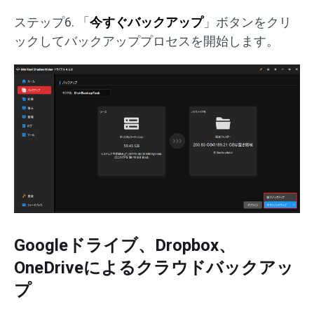
ステップ6. 「
今すぐバックアップ
」ボタンをクリ
ックしてバックアッププロセスを開始します。
Googleドライブ、Dropbox、
OneDriveによるクラウドバックアッ
プ