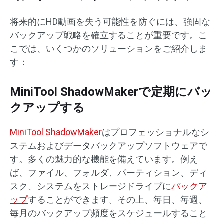
将来的にHD動画を失う可能性を防ぐには、強固な
バックアップ戦略を確立することが重要です。こ
こでは、いくつかのソリューションをご紹介しま
す：
MiniTool ShadowMakerで定期にバッ
クアップする
MiniTool ShadowMaker
はプロフェッショナルなシ
ステムおよびデータバックアップソフトウェアで
す。多くの魅力的な機能を備えています。例え
ば、ファイル、フォルダ、パーティション、ディ
スク、システムをストレージドライブに
バックア
ップ
することができます。その上、毎日、毎週、
毎月のバックアップ頻度をスケジュールすること