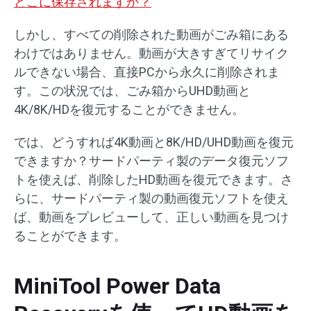
どこに保存されますか？
しかし、すべての削除された動画がごみ箱にある
わけではありません。動画が大きすぎてリサイク
ルできない場合、直接PCから永久に削除されま
す。この状況では、ごみ箱からUHD動画と
4K/8K/HDを復元することができません。
では、どうすれば4K動画と8K/HD/UHD動画を復元
できますか？サードパーティ製のデータ復元ソフ
トを使えば、削除したHD動画を復元できます。さ
らに、サードパーティ製の動画復元ソフトを使え
ば、動画をプレビューして、正しい動画を見つけ
ることができます。
MiniTool Power Data