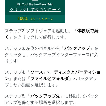
MiniTool ShadowMaker Trial
クリックしてダウンロード
100%
クリーン＆セーフ
ステップ2. ソフトウェアを起動し、「
体験版で続
く
」をクリックして続行します。
ステップ3. 左側のパネルから「
バックアップ
」を
クリックし、バックアップインターフェースに入
ります。
ステップ4. 「
ソース
」>「
ディスクとパーティショ
ン
」または「
ファイルとフォルダ
」> バックアッ
プしたい動画を選択します。
ステップ5. 「
バックアップ先
」に移動してバック
アップを保存する場所を選択します。