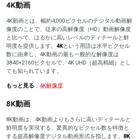
4K動画
4K動画とは、幅約4,000ピクセルのデジタル動画解
像度のことで、従来の高解像度（HD）動画解像度
と比べて、はるかに高いレベルのディテールと鮮
明度を提供します。
4K
という用語は水平ピクセル
数に由来し、4K動画の最も一般的な解像度は
3840×2160ピクセルで、4K UHD（超高精細）とし
ても知られています。
もっと見る
：
4K解像度
8K動画
8K動画は、4K動画よりもさらに高いディテールと
鮮明度を実現する、驚異的なピクセル数を特徴と
する超高解像度デジタル動画形式を指します。
8K