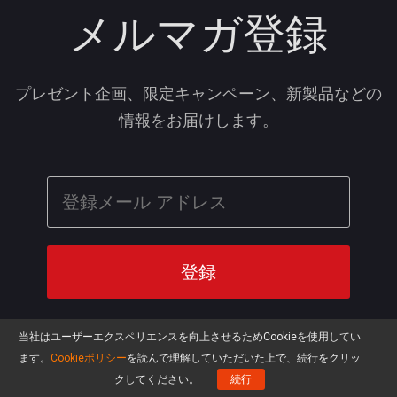
メルマガ登録
プレゼント企画、限定キャンペーン、新製品などの
情報をお届けします。
当社はユーザーエクスペリエンスを向上させるためCookieを使用してい
ます。
Cookieポリシー
を読んで理解していただいた上で、続行をクリッ
クしてください。
続行