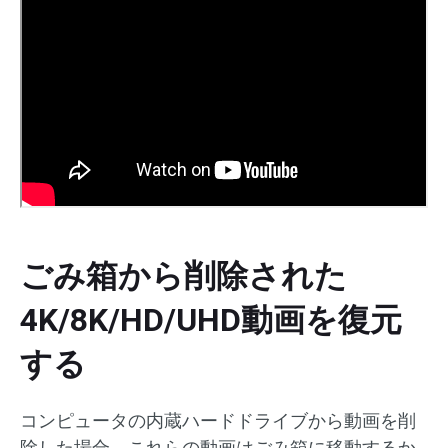
ごみ箱から削除された
4K/8K/HD/UHD動画を復元
する
コンピュータの内蔵ハードドライブから動画を削
除した場合、これらの動画はごみ箱に移動するか