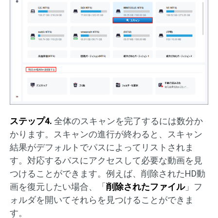
ステップ4.
全体のスキャンを完了するには数分か
かります。スキャンの進行が終わると、スキャン
結果がデフォルトでパスによってリストされま
す。対応するパスにアクセスして必要な動画を見
つけることができます。例えば、削除されたHD動
画を復元したい場合、「
削除されたファイル
」フ
ォルダを開いてそれらを見つけることができま
す。