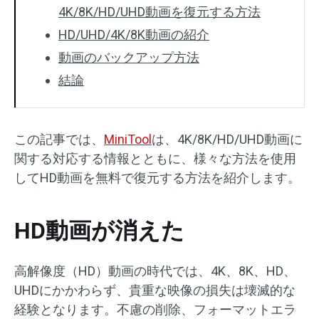
4K/8K/HD/UHD動画を復元する方法
HD/UHD/4K/8K動画の紹介
動画のバックアップ方法
結論
この記事では、
MiniTool
は、4K/8K/HD/UHD動画に
関する対応する情報とともに、様々な方法を使用
してHD動画を無料で復元する方法を紹介します。
HD動画が消えた
高解像度（HD）動画の時代では、4K、8K、HD、
UHDにかかわらず、貴重な映像の損失は壊滅的な
経験となります。不慮の削除、フォーマットエラ