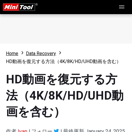
Home
Data Recovery
HD動画を復元する方法（4K/8K/HD/UHD動画を含む）
HD動画を復元する方
法（4K/8K/HD/UHD動
画を含む）
作者
Ivan
|
フォロー
|
最終更新
January 24, 2025