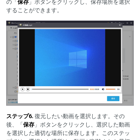
の「
保存
」ボタンをクリックし、保存場所を選択
することができます。
ステップ6.
復元したい動画を選択します。その
後、「
保存
」ボタンをクリックし、選択した動画
を選択した適切な場所に保存します。このステッ