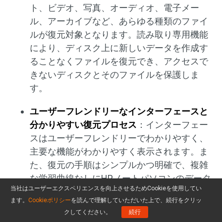
ト、ビデオ、写真、オーディオ、電子メー
ル、アーカイブなど、あらゆる種類のファイ
ルが復元対象となります。読み取り専用機能
により、ディスク上に新しいデータを作成す
ることなくファイルを復元でき、アクセスで
きないディスクとそのファイルを保護しま
す。
ユーザーフレンドリーなインターフェースと
分かりやすい復元プロセス
：インターフェー
スはユーザーフレンドリーでわかりやすく、
主要な機能がわかりやすく表示されます。ま
た、復元の手順はシンプルかつ明確で、複雑
な学習曲線なしにHPノートパソコンのデータ
当社はユーザーエクスペリエンスを向上させるためCookieを使用してい
復元プロセスを簡単に完了できます。
ます。
Cookieポリシー
を読んで理解していただいた上で、続行をクリッ
クしてください。
続行
様々なソフトウェアエディションが利用可