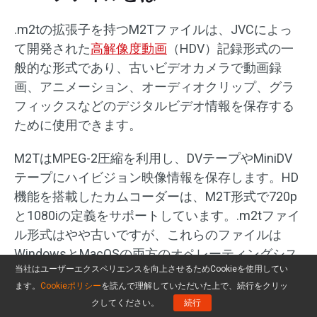
.m2tの拡張子を持つM2Tファイルは、JVCによっ
て開発された
高解像度動画
（HDV）記録形式の一
般的な形式であり、古いビデオカメラで動画録
画、アニメーション、オーディオクリップ、グラ
フィックスなどのデジタルビデオ情報を保存する
ために使用できます。
M2TはMPEG-2圧縮を利用し、DVテープやMiniDV
テープにハイビジョン映像情報を保存します。HD
機能を搭載したカムコーダーは、M2T形式で720p
と1080iの定義をサポートしています。.m2tファイ
ル形式はやや古いですが、これらのファイルは
WindowsとMacOSの両方のオペレーティングシス
当社はユーザーエクスペリエンスを向上させるためCookieを使用してい
テムで使用できるように変換できます。
ます。
Cookieポリシー
を読んで理解していただいた上で、続行をクリッ
クしてください。
続行
M2T動画ファイルを開く方法