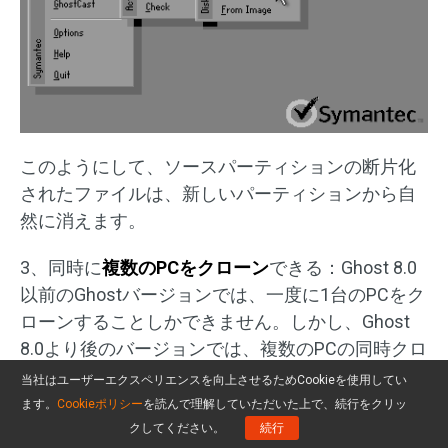
このようにして、ソースパーティションの断片化
されたファイルは、新しいパーティションから自
然に消えます。
3、同時に
複数のPCをクローン
できる：Ghost 8.0
以前のGhostバージョンでは、一度に1台のPCをク
ローンすることしかできません。しかし、Ghost
8.0より後のバージョンでは、複数のPCの同時クロ
ーンをサポートするように改良されています。
当社はユーザーエクスペリエンスを向上させるためCookieを使用してい
ます。
Cookieポリシー
を読んで理解していただいた上で、続行をクリッ
4、
PQパーティショニングから発生したエラーを
クしてください。
続行