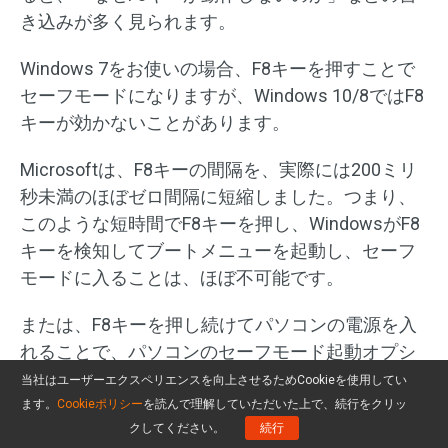
き込みが多く見られます。
Windows 7をお使いの場合、F8キーを押すことで
セーフモードになりますが、Windows 10/8ではF8
キーが効かないことがあります。
Microsoftは、F8キーの間隔を、実際には200ミリ
秒未満のほぼゼロ間隔に短縮しました。つまり、
このような短時間でF8キーを押し、WindowsがF8
キーを検知してブートメニューを起動し、セーフ
モードに入ることは、ほぼ不可能です。
または、F8キーを押し続けてパソコンの電源を入
れることで、パソコンのセーフモード起動オプシ
ョンをオンにできる場合もありますが、一般的に
当社はユーザーエクスペリエンスを向上させるためCookieを使用してい
は、Windows 10/8より高速に起動することはでき
ます。
Cookieポリシー
を読んで理解していただいた上で、続行をクリッ
クしてください。
続行
ません。