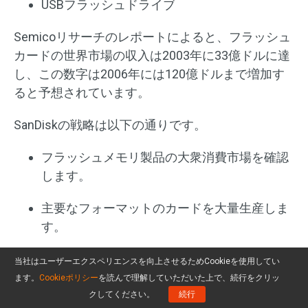
USBフラッシュドライブ
Semicoリサーチのレポートによると、フラッシュ
カードの世界市場の収入は2003年に33億ドルに達
し、この数字は2006年には120億ドルまで増加す
ると予想されています。
SanDiskの戦略は以下の通りです。
フラッシュメモリ製品の大衆消費市場を確認
します。
主要なフォーマットのカードを大量生産しま
す。
SanDiskは、小売からOEMまでワンストップ
当社はユーザーエクスペリエンスを向上させるためCookieを使用してい
で購入できるサービスを提供することを目指
ます。
Cookieポリシー
を読んで理解していただいた上で、続行をクリッ
しています。
クしてください。
続行