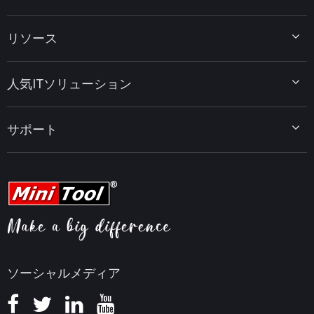
MiniTool Partition Wizard
リソース
MiniTool Power Data Recovery
MiniTool ShadowMaker
ディスクパーティションのヒント
MiniTool System Booster
人気ITソリューション
データ復元ヒント
MiniTool PDF Editor
データバックアップのヒント
MiniTool MovieMaker
Windows 10をWindows 11にアップグレード
PC高速化ヒント
MiniTool uTube Downloader
サポート
MiniTool ニュースセンター
PDF編集ヒント
MiniTool Video Converter
動画編集ヒント
MiniTool Screen Recorder
会社概要
YouTubeヒント
FAQセンター
ビデオ変換ヒント
ヘルプ
画面録画ヒント
返金ポリシー
知識ベース
ソーシャルメディア