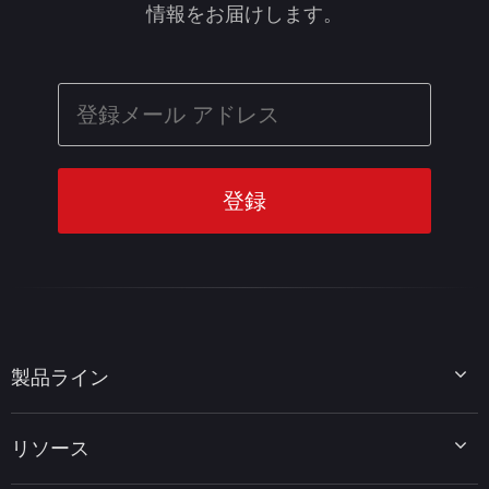
情報をお届けします。
製品ライン
MiniTool Partition Wizard
リソース
MiniTool Power Data Recovery
MiniTool ShadowMaker