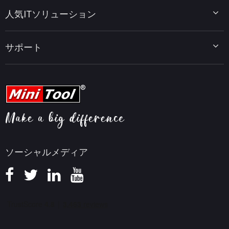
ディスクパーティションのヒント
MiniTool System Booster
人気ITソリューション
データ復元ヒント
MiniTool PDF Editor
データバックアップのヒント
MiniTool MovieMaker
Windows 10をWindows 11にアップグレード
PC高速化ヒント
MiniTool uTube Downloader
サポート
MiniTool ニュースセンター
PDF編集ヒント
MiniTool Video Converter
動画編集ヒント
MiniTool Screen Recorder
会社概要
YouTubeヒント
FAQセンター
ビデオ変換ヒント
ヘルプ
画面録画ヒント
返金ポリシー
知識ベース
ソーシャルメディア