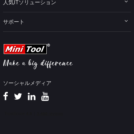
人気ITソリューション
データ復元ヒント
MiniTool PDF Editor
データバックアップのヒント
MiniTool MovieMaker
Windows 10をWindows 11にアップグレード
PC高速化ヒント
MiniTool uTube Downloader
サポート
MiniTool ニュースセンター
PDF編集ヒント
MiniTool Video Converter
動画編集ヒント
MiniTool Screen Recorder
会社概要
YouTubeヒント
FAQセンター
ビデオ変換ヒント
ヘルプ
画面録画ヒント
返金ポリシー
知識ベース
ソーシャルメディア