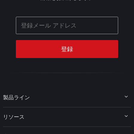
製品ライン
MiniTool Partition Wizard
リソース
MiniTool Power Data Recovery
MiniTool ShadowMaker
ディスクパーティションのヒント
MiniTool System Booster