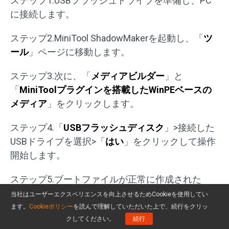
ステップ1.USBフラッシュドライブを準備し、PC
に接続します。
ステップ2.MiniTool ShadowMakerを起動し、「
ツ
ール
」ページに移動します。
ステップ3.次に、「
メディアビルダー
」と
「
MiniToolプラグインを搭載したWinPEベースの
メディア
」をクリックします。
ステップ4.「
USBフラッシュディスク
」>接続した
USBドライブを選択>「
はい
」をクリックして操作
開始します。
ステップ5.ブートファイルが正常に作成された
ら、「
完了
」をクリックします。
当社はユーザーエクスペリエンスを向上させるためCookieを使用してい
ます。
Cookieポリシー
を読んで理解していただいた上で、続行をクリッ
クしてください。
続行
この記事は「エラー 50：DISMでは