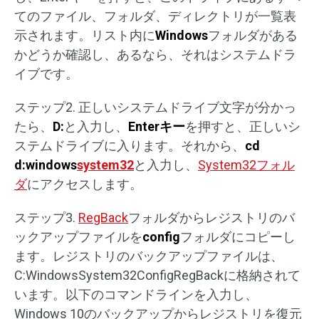
てのファイル、フォルダ、ディレクトリが一覧表
示されます。リスト内に
Windows
フォルダがある
かどうか確認し、あるなら、それはシステムドラ
イブです。
ステップ2. 正しいシステムドライブ文字が分かっ
たら、
D:
と入力し、
Enterキー
を押すと、正しいシ
ステムドライブに入ります。それから、
cd
d:windows
system32
と入力し、
System32フォル
ダ
にアクセスします。
ステップ3.
RegBack
フォルダからレジストリのバ
ックアップファイルを
config
フォルダにコピーし
ます。レジストリのバックアップファイルは、
C:WindowsSystem32ConfigRegBackに格納されて
います。以下のコマンドラインを入力し、
Windows 10のバックアップからレジストリを復元