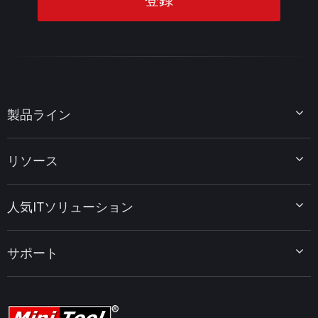
製品ライン
MiniTool Partition Wizard
リソース
MiniTool Power Data Recovery
MiniTool ShadowMaker
ディスクパーティションのヒント
MiniTool System Booster
人気ITソリューション
データ復元ヒント
MiniTool PDF Editor
データバックアップのヒント
MiniTool MovieMaker
Windows 10をWindows 11にアップグレード
PC高速化ヒント
MiniTool uTube Downloader
サポート
MiniTool ニュースセンター
PDF編集ヒント
MiniTool Video Converter
動画編集ヒント
MiniTool Screen Recorder
会社概要
YouTubeヒント
FAQセンター
ビデオ変換ヒント