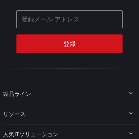
製品ライン
MiniTool Partition Wizard
リソース
MiniTool Power Data Recovery
MiniTool ShadowMaker
ディスクパーティションのヒント
MiniTool System Booster
人気ITソリューション
データ復元ヒント
MiniTool PDF Editor