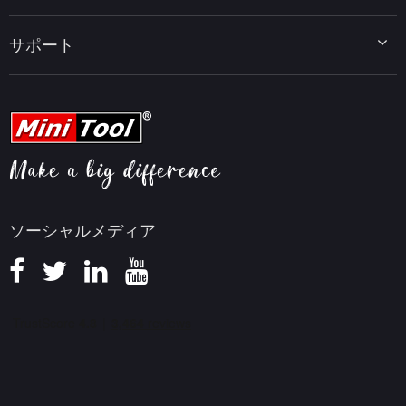
データバックアップのヒント
MiniTool MovieMaker
Windows 10をWindows 11にアップグレード
PC高速化ヒント
MiniTool uTube Downloader
サポート
MiniTool ニュースセンター
PDF編集ヒント
MiniTool Video Converter
動画編集ヒント
MiniTool Screen Recorder
会社概要
YouTubeヒント
FAQセンター
ビデオ変換ヒント
ヘルプ
画面録画ヒント
返金ポリシー
知識ベース
ソーシャルメディア