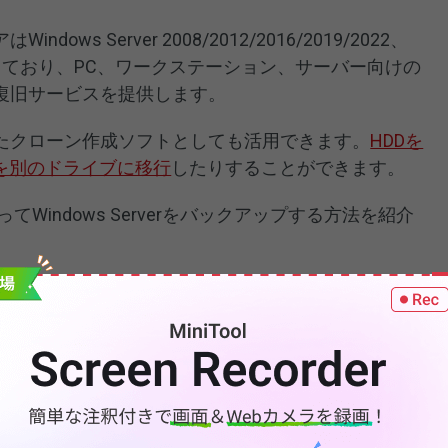
s Server 2008/2012/2016/2019/2022、
/7にも対応しており、PC、ワークステーション、サーバー向けの
復旧サービスを提供します。
たクローン作成ソフトとしても活用できます。
HDDを
wsを別のドライブに移行
したりすることができます。
rを使ってWindows Serverをバックアップする方法を紹介
100%
ロード
クリーン＆セーフ
owMakerをダウンロードしてインストールします。
体験版で続く
」をクリックします。