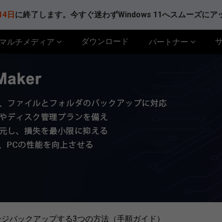
14日
に終了します。今すぐ迷わずWindows 11へスムーズに
ダウンロード
マルチメディア
パートナー
rをイメージバックアップする3つの方法（手順ガイド）