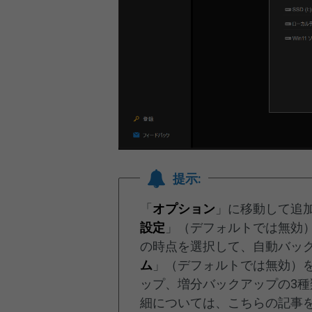
提示:
「
オプション
」に移動して追
設定
」（デフォルトでは無効
の時点を選択して、自動バッ
ム
」（デフォルトでは無効）
ップ、増分バックアップの3
細については、こちらの記事を