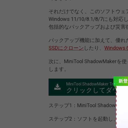
それだけでなく、このソフトウェアはWindow
Windows 11/10/8.1/8
包括的なバックアップおよび災害
バックアップ機能に加えて、優れ
SSDにクローン
したり、
Windo
次に、MiniTool ShadowMake
します。
MiniTool ShadowMaker Trial
クリックしてダウン
ステップ1：MiniTool Shad
ステップ2：ソフトを起動し、「