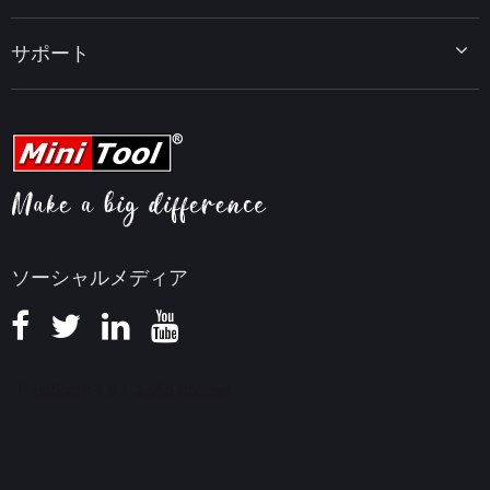
データバックアップのヒント
MiniTool MovieMaker
Windows 10をWindows 11にアップグレード
PC高速化ヒント
MiniTool uTube Downloader
サポート
MiniTool ニュースセンター
PDF編集ヒント
MiniTool Video Converter
動画編集ヒント
MiniTool Screen Recorder
会社概要
YouTubeヒント
FAQセンター
ビデオ変換ヒント
ヘルプ
画面録画ヒント
返金ポリシー
知識ベース
ソーシャルメディア