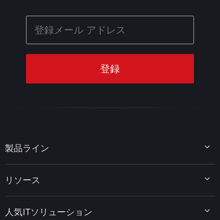
製品ライン
MiniTool Partition Wizard
リソース
MiniTool Power Data Recovery
MiniTool ShadowMaker
ディスクパーティションのヒント
MiniTool System Booster
人気ITソリューション
データ復元ヒント
MiniTool PDF Editor