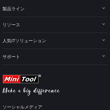
製品ライン
MiniTool Partition Wizard
リソース
MiniTool Power Data Recovery
MiniTool ShadowMaker
ディスクパーティションのヒント
MiniTool System Booster
人気ITソリューション
データ復元ヒント
MiniTool PDF Editor
データバックアップのヒント
MiniTool MovieMaker
Windows 10をWindows 11にアップグレード
PC高速化ヒント
MiniTool uTube Downloader
サポート
MiniTool ニュースセンター
PDF編集ヒント
MiniTool Video Converter
動画編集ヒント
MiniTool Screen Recorder
会社概要
YouTubeヒント
FAQセンター
ビデオ変換ヒント
ヘルプ
画面録画ヒント
返金ポリシー
知識ベース
ソーシャルメディア