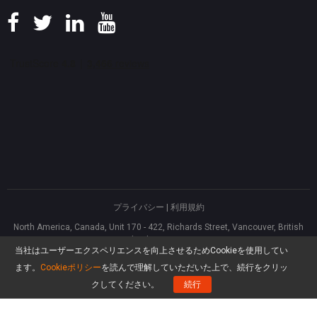
プライバシー
|
利用規約
North America, Canada, Unit 170 - 422, Richards Street, Vancouver, British
Columbia, V6B 2Z4
当社はユーザーエクスペリエンスを向上させるためCookieを使用してい
Asia, Hong Kong, Suite 820,8/F., Ocean Centre, Harbour City, 5 Canton Road,
Tsim Sha Tsui, Kowloon
ます。
Cookieポリシー
を読んで理解していただいた上で、続行をクリッ
®
Copyright ©
2026
MiniTool
Software Limited, All rights reserved.
クしてください。
続行