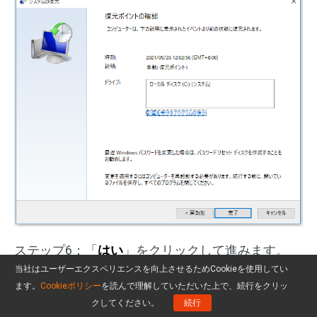
ステップ6：「
はい
」をクリックして進みます。
当社はユーザーエクスペリエンスを向上させるためCookieを使用してい
システムの復元プロセスが完了したら、エラーが
ます。
Cookieポリシー
を読んで理解していただいた上で、続行をクリッ
消えたかどうかを確認します。
クしてください。
続行