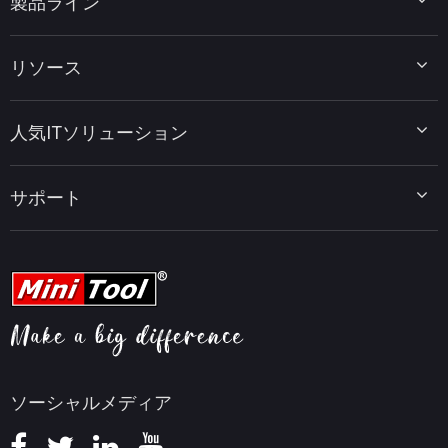
製品ライン
MiniTool Partition Wizard
リソース
MiniTool Power Data Recovery
MiniTool ShadowMaker
ディスクパーティションのヒント
MiniTool System Booster
人気ITソリューション
データ復元ヒント
MiniTool PDF Editor
データバックアップのヒント
MiniTool MovieMaker
Windows 10をWindows 11にアップグレード
PC高速化ヒント
MiniTool uTube Downloader
サポート
MiniTool ニュースセンター
PDF編集ヒント
MiniTool Video Converter
動画編集ヒント
MiniTool Screen Recorder
会社概要
YouTubeヒント
FAQセンター
ビデオ変換ヒント
ヘルプ
画面録画ヒント
返金ポリシー
知識ベース
ソーシャルメディア