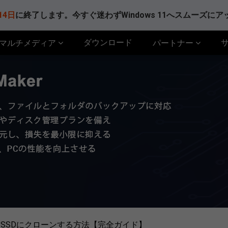
14日
に終了します。今すぐ迷わずWindows 11へスムーズに
ダウンロード
マルチメディア
パートナー
HDDをSSDにクローンする方法【完全ガイド】