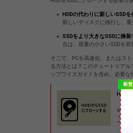
HDDをSSDにクローンする必要
HDDの代わりに新しいSSDを
新しいディスクに移行し、重要な
SSDをより大きなSSDに換装
合は、容量の小さいSSDを容
そごで、PCを高速化、またはスト
る方法とは？このチュートリアルで
ップワイズガイドを含め、必要な
HDD
【Win
Wind
ィスク
ーンし