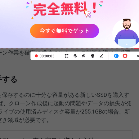
きこと
HDDをSSDにクローンする前や、容量の小さいまたは大きい
ローン作業を確実に成功させるための対策を講じる必要
手する
身を保存するのに十分な容量がある新しいSSDを購入す
ば、クローン作成後に起動の問題やデータの損失が発
イブの使用済みディスク容量が255.1GBの場合、新
の空き領域が必要です。