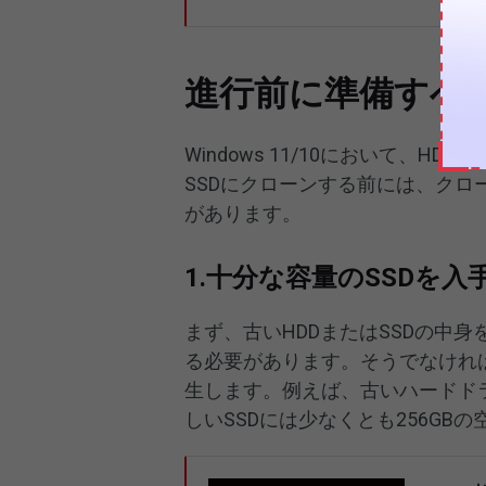
進行前に準備すべ
Windows 11/10において、
SSDにクローンする前には、ク
があります。
1.十分な容量のSSDを入
まず、古いHDDまたはSSDの中
る必要があります。そうでなけれ
生します。例えば、古いハードドラ
しいSSDには少なくとも256GB