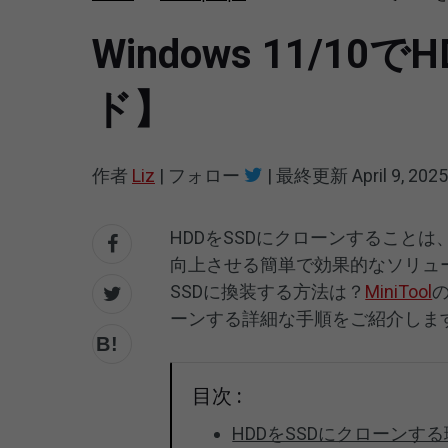
Windows 11/
ド】
作者
Liz
|
フォロー
|
最終更新
April 9, 2025
HDDをSSDにクローンすること
向上させる簡単で効果的なソリュ
SSDに換装する方法は？
MiniTool
の
ーンする詳細な手順をご紹介しま
目次 :
HDDをSSDにクローンす