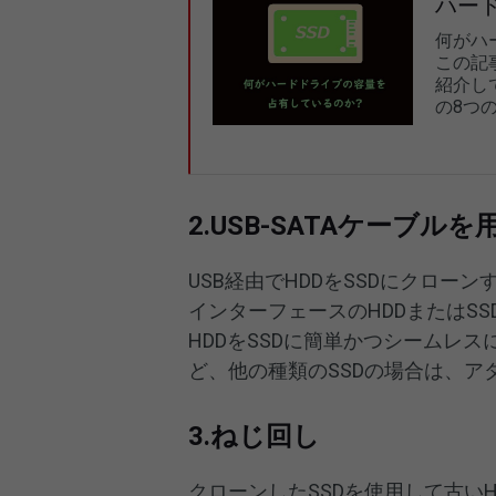
ハー
何がハ
この記
紹介し
の8つ
2.USB-SATAケーブル
USB経由でHDDをSSDにクローンす
インターフェースのHDDまたはS
HDDをSSDに簡単かつシームレスに
ど、他の種類のSSDの場合は、
3.ねじ回し
クローンしたSSDを使用して古い