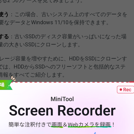
がある2つのケースを見てみましょう。
使う
：この場合、古いシステム上のすべてのデータを
データとWindows 11/10を保持できます。
する
：古いSSDのディスク容量がいっぱいになった場
量の大きいSSDにクローンします。
レージ容量を増やすために、HDDをSSDにクローンす
は、HDDからSSDへのフリーソフトと包括的なステ
情報をすべてご紹介します。
からSSDにクローンして高速PCを実現する方法
dows 11/10/8/7】
ows 11/10/8/7でHDDからSSDにクローンする方法は？デ
クローンソフトを実行すると、簡単にHDDをSSDにクロ
て、PCをより高速になります。
もっと見る