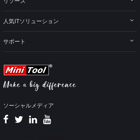
リソース
MiniTool Power Data Recovery
MiniTool ShadowMaker
ディスクパーティションのヒント
MiniTool System Booster
人気ITソリューション
データ復元ヒント
MiniTool PDF Editor
データバックアップのヒント
MiniTool MovieMaker
Windows 10をWindows 11にアップグレード
PC高速化ヒント
MiniTool uTube Downloader
サポート
MiniTool ニュースセンター
PDF編集ヒント
MiniTool Video Converter
動画編集ヒント
MiniTool Screen Recorder
会社概要
YouTubeヒント
FAQセンター
ビデオ変換ヒント
ヘルプ
画面録画ヒント
返金ポリシー
知識ベース
ソーシャルメディア