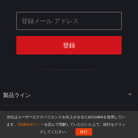
製品ライン
MiniTool Partition Wizard
リソース
MiniTool Power Data Recovery
当社はユーザーエクスペリエンスを向上させるためCookieを使用してい
MiniTool ShadowMaker
ます。
Cookieポリシー
を読んで理解していただいた上で、続行をクリッ
ディスクパーティションのヒント
MiniTool System Booster
クしてください。
続行
人気ITソリューション
データ復元ヒント