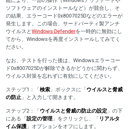
能により、一部の操作（Windowsアップデートや
ソフトウェアのインストールなど）が競合し、そ
の結果、エラーコード0x8007025Dなどのエラーが
発生します。この場合、サードパーティ製アンチ
ウイルスと
Windows Defender
を一時的に無効にし
てから、Windowsを再度インストールしてみてく
ださい。
なお、テストを行った後は、Windowsエラーコー
ド0x8007025Dが解除できるかどうかに関わらず、
ウイルス対策を忘れずに有効にしてください。
ステップ1：「
検索
」ボックスに「
ウイルスと脅威
の防止
」と入力して開きます。
ステップ2：「
ウイルスと脅威の防止の設定
」の下
にある「
設定の管理
」をクリックし、「
リアルタ
イム保護
」オプションをオフにします。