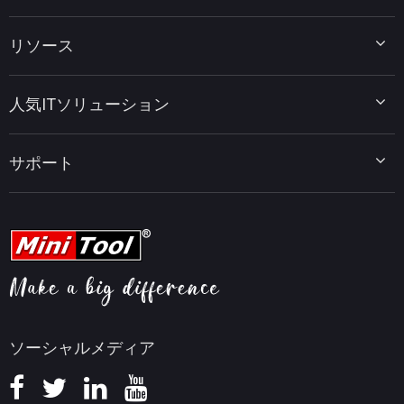
MiniTool Partition Wizard
リソース
MiniTool Power Data Recovery
MiniTool ShadowMaker
ディスクパーティションのヒント
MiniTool System Booster
人気ITソリューション
データ復元ヒント
MiniTool PDF Editor
データバックアップのヒント
MiniTool MovieMaker
Windows 10をWindows 11にアップグレード
PC高速化ヒント
MiniTool uTube Downloader
サポート
MiniTool ニュースセンター
PDF編集ヒント
MiniTool Video Converter
動画編集ヒント
MiniTool Screen Recorder
会社概要
YouTubeヒント
FAQセンター
ビデオ変換ヒント
ヘルプ
画面録画ヒント
返金ポリシー
知識ベース
ソーシャルメディア