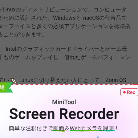
したLinuxのディストリビューションで、コンピュータ
めに設計された、WindowsとmacOSの代替品で
ターフェイスと多くの必須アプリケーションを標準搭
ることができます。
MD、Intelのグラフィックカードドライバーとゲーム最
千ものゲームをプレイし、優れたゲームパフォーマン
いて、Linuxに切り替えたい人にとって、Zorin OS
 11/10とデュアルブートする方法は？ここでは、インストー
包括的なガイドをご解説します。
ァイルをバックアップする