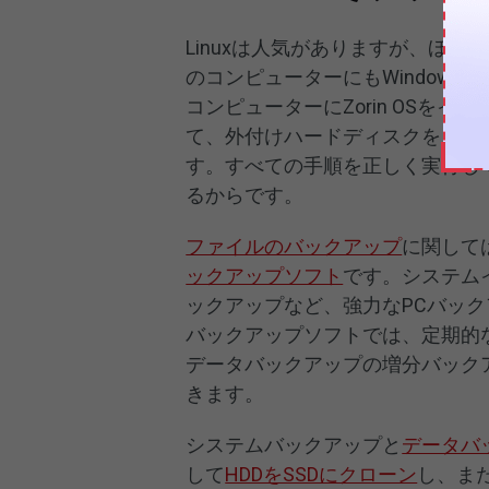
Linuxは人気がありますが、ほ
のコンピューターにもWindows
コンピューターにZorin OSを
て、外付けハードディスクを用意
す。すべての手順を正しく実行し
るからです。
ファイルのバックアップ
に関しては、
ックアップソフト
です。システム
ックアップなど、強力なPCバック
バックアップソフトでは、定期的
データバックアップの増分バック
きます。
システムバックアップと
データバ
して
HDDをSSDにクローン
し、また