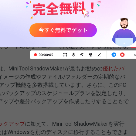
とんどのユーザーがそうであるように、おそらくあなた
 11/10がインストールされていると思います。その上で
インストールするには、何か問題が発生した場合に備え
して重要なデータをバックアップする必要がありま
ても、予期しないエラーや問題が発生する可能性があ
MiniTool ShadowMakerが最もお勧めの
優れたバ
イメージの作成やファイル/フォルダーの定期的なバ
アップ機能を多数搭載しています。さらに、このPC
なバックアップのスケジュールプランを設定したり、
アップや差分バックアップを作成したりすることもで
ックアップ
に加えて、MiniTool ShadowMakerを実行
はWindowsを別のディスクに移行することもできま