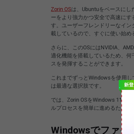
Zorin OS
は、Ubuntuをベースに
ーをより強力かつ安全で高速にするた
す。ユーザーフレンドリーなイン
載しているので、すぐに使い始め
さらに、このOSにはNVIDIA、A
適化機能を搭載しているため、何
スを発揮することができます。
これまでずっとWindowsを使用して
は最適な選択肢です。
では、Zorin OSをWindows
ルプロセスを簡単に進めるための
Windowsでフ