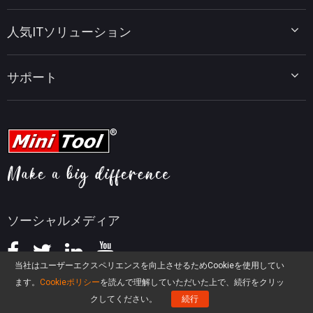
MiniTool ShadowMaker
ディスクパーティションのヒント
MiniTool System Booster
人気ITソリューション
データ復元ヒント
MiniTool PDF Editor
データバックアップのヒント
MiniTool MovieMaker
Windows 10をWindows 11にアップグレード
PC高速化ヒント
MiniTool uTube Downloader
サポート
MiniTool ニュースセンター
PDF編集ヒント
MiniTool Video Converter
動画編集ヒント
MiniTool Screen Recorder
会社概要
YouTubeヒント
FAQセンター
ビデオ変換ヒント
ヘルプ
画面録画ヒント
返金ポリシー
知識ベース
ソーシャルメディア
当社はユーザーエクスペリエンスを向上させるためCookieを使用してい
ます。
Cookieポリシー
を読んで理解していただいた上で、続行をクリッ
クしてください。
続行