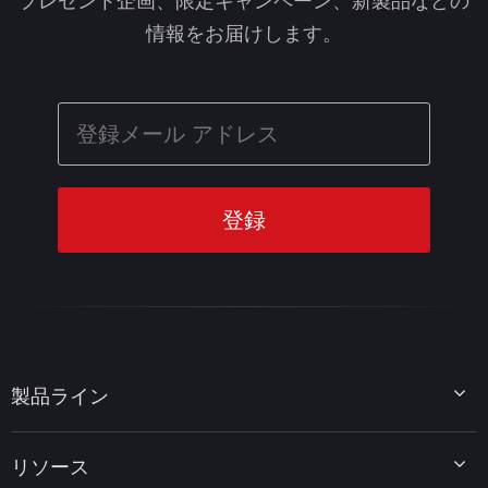
プレゼント企画、限定キャンペーン、新製品などの
情報をお届けします。
製品ライン
MiniTool Partition Wizard
リソース
MiniTool Power Data Recovery