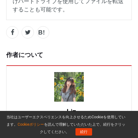
けハードドライブを使用してファイルを転送
することも可能です。
作者について
Liz
当社はユーザーエクスペリエンスを向上させるためCookieを使用してい
Follow Us
ます。
Cookieポリシー
を読んで理解していただいた上で、続行をクリッ
クしてください。
続行
ポジション:
コラムニスト