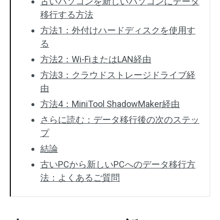
古いパソコンを新しいパソコンにデータ
移行する方法
方法1：外付けハードディスクを使用す
る
方法2：Wi-FiまたはLAN経由
方法3：クラウドストレージドライブ経
由
方法4：MiniTool ShadowMaker経由
さらに読む：データ移行後の次のステッ
プ
結論
古いPCから新しいPCへのデータ移行方
法：よくあるご質問