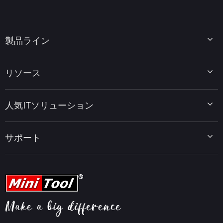
製品ライン
MiniTool Partition Wizard
リソース
MiniTool Power Data Recovery
MiniTool ShadowMaker
ディスクパーティションのヒント
MiniTool System Booster
人気ITソリューション
データ復元ヒント
MiniTool PDF Editor
データバックアップのヒント
MiniTool MovieMaker
Windows 10をWindows 11にアップグレード
PC高速化ヒント
MiniTool uTube Downloader
サポート
MiniTool ニュースセンター
PDF編集ヒント
MiniTool Video Converter
動画編集ヒント
MiniTool Screen Recorder
会社概要
YouTubeヒント
FAQセンター
ビデオ変換ヒント
ヘルプ
画面録画ヒント
返金ポリシー
知識ベース