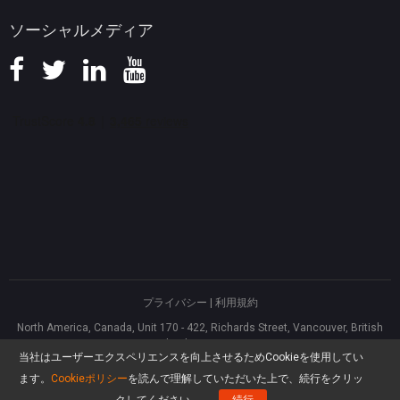
ソーシャルメディア
プライバシー
|
利用規約
North America, Canada, Unit 170 - 422, Richards Street, Vancouver, British
Columbia, V6B 2Z4
当社はユーザーエクスペリエンスを向上させるためCookieを使用してい
Asia, Hong Kong, Suite 820,8/F., Ocean Centre, Harbour City, 5 Canton Road,
Tsim Sha Tsui, Kowloon
ます。
Cookieポリシー
を読んで理解していただいた上で、続行をクリッ
®
Copyright ©
2026
MiniTool
Software Limited, All rights reserved.