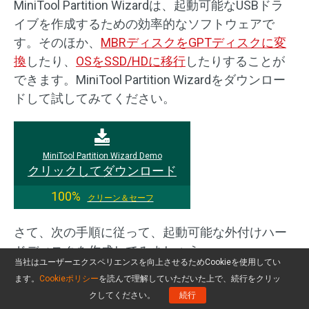
MiniTool Partition Wizardは、起動可能なUSBドラ
イブを作成するための効率的なソフトウェアで
す。そのほか、
MBRディスクをGPTディスクに変
換
したり、
OSをSSD/HDに移行
したりすることが
できます。MiniTool Partition Wizardをダウンロー
ドして試してみてください。
MiniTool Partition Wizard Demo
クリックしてダウンロード
100%
クリーン＆セーフ
さて、次の手順に従って、起動可能な外付けハー
ドディスクを作成してみましょう。
当社はユーザーエクスペリエンスを向上させるためCookieを使用してい
ます。
Cookieポリシー
を読んで理解していただいた上で、続行をクリッ
ステップ1. MiniTool Partition Wizardをダウンロー
クしてください。
続行
ドし、起動してメインインターフェイスを取得し