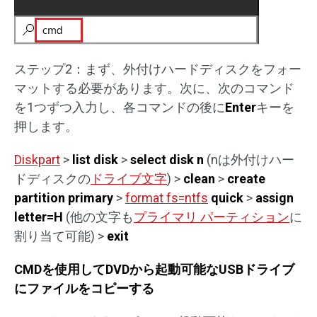
ステップ2：まず、外付けハードディスクをフォー
マットする必要があります。次に、次のコマンド
を1つずつ入力し、各コマンドの後に
Enter
キーを
押します。
Diskpart
>
list disk
>
select disk n
(nは外付けハー
ドディスクの
ドライブ文字
) >
clean
>
create
partition primary
>
format fs=ntfs
quick
>
assign
letter=H
(他の文字も
プライマリ パーティション
に
割り当て可能) >
exit
CMDを使用してDVDから起動可能なUSBドライブ
にファイルをコピーする